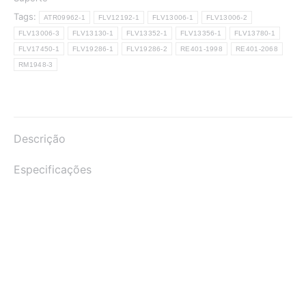
Tags:
ATR09962-1
FLV12192-1
FLV13006-1
FLV13006-2
FLV13006-3
FLV13130-1
FLV13352-1
FLV13356-1
FLV13780-1
FLV17450-1
FLV19286-1
FLV19286-2
RE401-1998
RE401-2068
RM1948-3
Descrição
Especificações