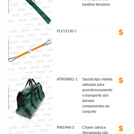
bastões tensores
FLV13130-1
ATR09962-1
Sacola tipo maleta
utilizada para
acondicionamento
e transporte dos
demais
componentes do
conjunto
RM1948-3
Chave catraca
(ferramenta não