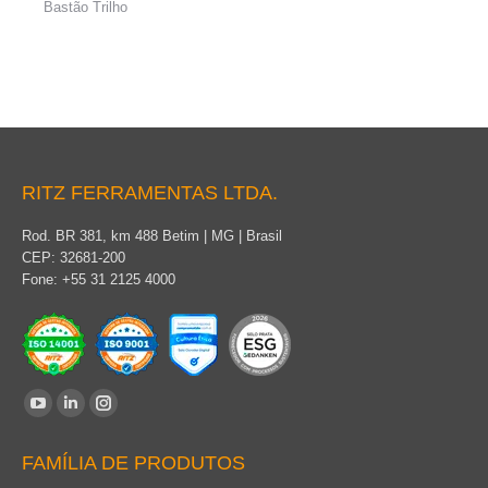
Bastão Trilho
RITZ FERRAMENTAS LTDA.
Rod. BR 381, km 488 Betim | MG | Brasil
CEP: 32681-200
Fone: +55 31 2125 4000
Encontre-nos em:
YouTube
Linkedin
Instagram
page
page
page
FAMÍLIA DE PRODUTOS
opens
opens
opens