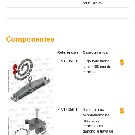
69 e 145 kV.
Componentes
Referências
Característica
FLV13352-1
Jugo lado morto
com 1400 mm de
corrente
FLV13356-1
Suporte para
acoplamento na
mísula, por
corrente com
gancho, e trava de