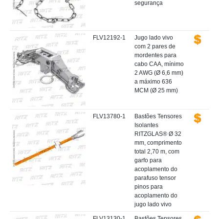
segurança
FLV12192-1
Jugo lado vivo
com 2 pares de
mordentes para
cabo CAA, mínimo
2 AWG (Ø 6,6 mm)
a máximo 636
MCM (Ø 25 mm)
FLV13780-1
Bastões Tensores
Isolantes
RITZGLAS® Ø 32
mm, comprimento
total 2,70 m, com
garfo para
acoplamento do
parafuso tensor
pinos para
acoplamento do
jugo lado vivo
FLV13130-1
Bastões Tensores