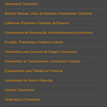
in
in
in
Aterramento Temporário
new
new
new
Bastões Manuais, Varas de Manobra e Ferramentas Universais
window
window
window
Coberturas Protetoras e Isolantes de Borracha
Componentes de Restauração, Acondicionamento e Acessórios
Escadas, Plataformas e Andaime Isolante
Ferramentas para Içamento de Cargas e Acessórios
Ferramentas de Tracionamento, Locomoção e Suporte
Equipamentos para Trabalho ao Potencial
Instrumentos de Teste e Detecção
Jumpers Temporários
Sinalização e Construção