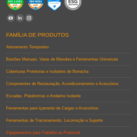
Encontre-nos em:
YouTube
Linkedin
Instagram
page
page
page
FAMÍLIA DE PRODUTOS
opens
opens
opens
in
in
in
Aterramento Temporário
new
new
new
Bastões Manuais, Varas de Manobra e Ferramentas Universais
window
window
window
Coberturas Protetoras e Isolantes de Borracha
Componentes de Restauração, Acondicionamento e Acessórios
Escadas, Plataformas e Andaime Isolante
Ferramentas para Içamento de Cargas e Acessórios
Ferramentas de Tracionamento, Locomoção e Suporte
Equipamentos para Trabalho ao Potencial