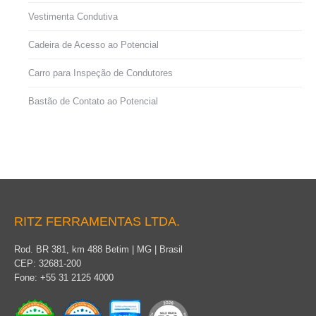
Vestimenta Condutiva
Cadeira de Acesso ao Potencial
Carro para Inspeção de Condutores
Bastão de Contato ao Potencial
RITZ FERRAMENTAS LTDA.
Rod. BR 381, km 488 Betim | MG | Brasil
CEP: 32681-200
Fone: +55 31 2125 4000