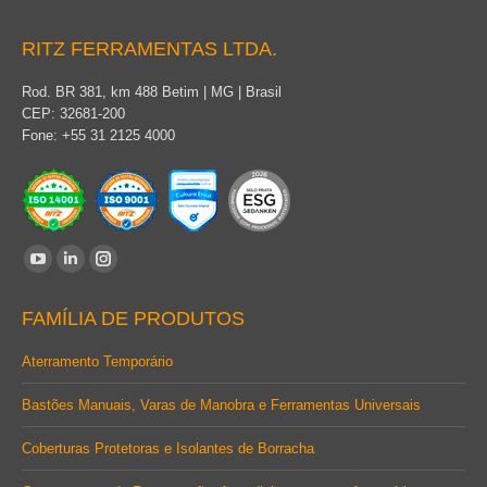
RITZ FERRAMENTAS LTDA.
Rod. BR 381, km 488 Betim | MG | Brasil
CEP: 32681-200
Fone: +55 31 2125 4000
Encontre-nos em:
YouTube
Linkedin
Instagram
page
page
page
FAMÍLIA DE PRODUTOS
opens
opens
opens
in
in
in
Aterramento Temporário
new
new
new
Bastões Manuais, Varas de Manobra e Ferramentas Universais
window
window
window
Coberturas Protetoras e Isolantes de Borracha