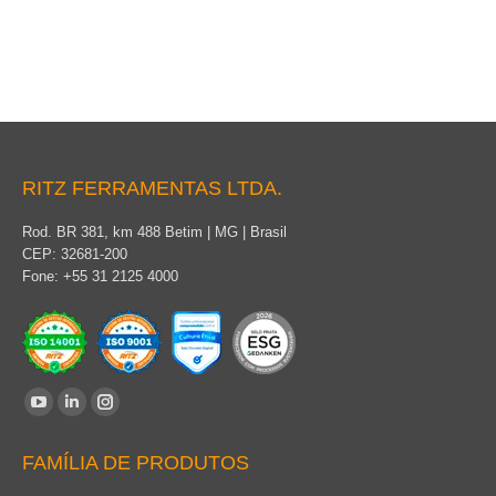
Tensionador Leve
RITZ FERRAMENTAS LTDA.
Rod. BR 381, km 488 Betim | MG | Brasil
CEP: 32681-200
Fone: +55 31 2125 4000
Encontre-nos em:
YouTube
Linkedin
Instagram
page
page
page
FAMÍLIA DE PRODUTOS
opens
opens
opens