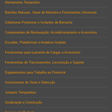
in
in
in
Aterramento Temporário
new
new
new
Bastões Manuais, Varas de Manobra e Ferramentas Universais
window
window
window
Coberturas Protetoras e Isolantes de Borracha
Componentes de Restauração, Acondicionamento e Acessórios
Escadas, Plataformas e Andaime Isolante
Ferramentas para Içamento de Cargas e Acessórios
Ferramentas de Tracionamento, Locomoção e Suporte
Equipamentos para Trabalho ao Potencial
Instrumentos de Teste e Detecção
Jumpers Temporários
Sinalização e Construção