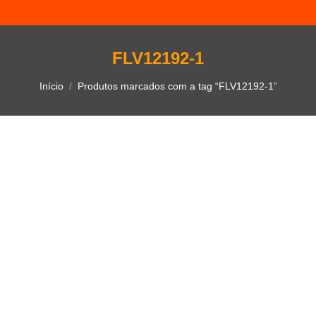
FLV12192-1
Você está aqui:
Início
Produtos marcados com a tag “FLV12192-1”