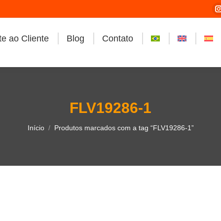
e ao Cliente
Blog
Contato
i
FLV19286-1
Você está aqui:
Início
Produtos marcados com a tag “FLV19286-1”