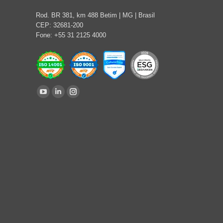
Rod. BR 381, km 488 Betim | MG | Brasil
CEP: 32681-200
Fone: +55 31 2125 4000
Encontre-nos em:
YouTube
Linkedin
Instagram
page
page
page
opens
opens
opens
in
in
in
new
new
new
window
window
window