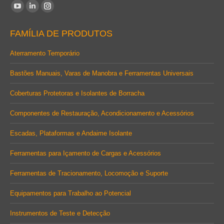
Encontre-nos em:
YouTube
Linkedin
Instagram
page
page
page
FAMÍLIA DE PRODUTOS
opens
opens
opens
in
in
in
Aterramento Temporário
new
new
new
Bastões Manuais, Varas de Manobra e Ferramentas Universais
window
window
window
Coberturas Protetoras e Isolantes de Borracha
Componentes de Restauração, Acondicionamento e Acessórios
Escadas, Plataformas e Andaime Isolante
Ferramentas para Içamento de Cargas e Acessórios
Ferramentas de Tracionamento, Locomoção e Suporte
Equipamentos para Trabalho ao Potencial
Instrumentos de Teste e Detecção