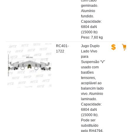
com cabo
geminado.
Alumínio
fundido.
Capacidade:
6804 daN
(15000 lb)
Peso: 7,60 kg
RC401-
Jugo Duplo
1722
Lado Vivo
para
Suspensão “V”
usado com
bastões
tensores,
acoplável ao
balancim lado
vivo. Alumínio
laminado.
Capacidade:
6804 daN
(15000 lb).
Pode ser
substituído
pelo RH4794.