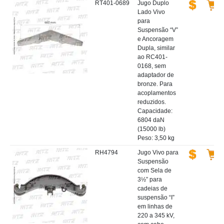
RT401-0689
Jugo Duplo
Lado Vivo
para
Suspensão “V”
e Ancoragem
Dupla, similar
ao RC401-
0168, sem
adaptador de
bronze. Para
acoplamentos
reduzidos.
Capacidade:
6804 daN
(15000 lb)
Peso: 3,50 kg
RH4794
Jugo Vivo para
Suspensão
com Sela de
3½” para
cadeias de
suspensão “I”
em linhas de
220 a 345 kV,