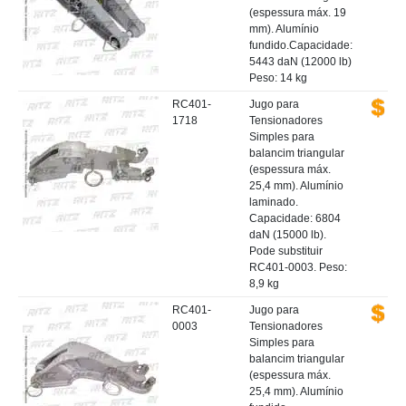
(espessura máx. 19
mm). Alumínio
fundido.Capacidade:
5443 daN (12000 lb)
Peso: 14 kg
RC401-
Jugo para
1718
Tensionadores
Simples para
balancim triangular
(espessura máx.
25,4 mm). Alumínio
laminado.
Capacidade: 6804
daN (15000 lb).
Pode substituir
RC401-0003. Peso:
8,9 kg
RC401-
Jugo para
0003
Tensionadores
Simples para
balancim triangular
(espessura máx.
25,4 mm). Alumínio