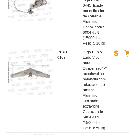
jugo RC400-
0445, fixado
por esticador
de corrente.
Alumínio.
Capacidade:
6804 daN
(15000 lb)
Peso: 5,30 kg
RC401-
Jugo Duplo
0168
Lado Vivo
para
Suspensão “V”
acoplável ao
balancim com
adaptador de
bronze.
Alumínio
laminado
extra-forte.
Capacidade:
6804 daN
(15000 lb)
Peso: 6,50 kg