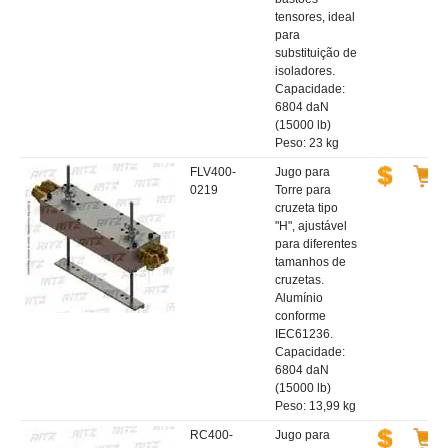
tensores, ideal
para
substituição de
isoladores.
Capacidade:
6804 daN
(15000 lb)
Peso: 23 kg
FLV400-
Jugo para
0219
Torre para
cruzeta tipo
"H", ajustável
para diferentes
tamanhos de
cruzetas.
Alumínio
conforme
IEC61236.
Capacidade:
6804 daN
(15000 lb)
Peso: 13,99 kg
RC400-
Jugo para