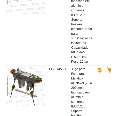
fabricado em
alumínio
conforme
IEC61236.
Suporta
bastões
tensores, ideal
para
substituição de
isoladores.
Capacidade:
6804 daN
(15000 lb)
Peso: 21 kg
FLV31455-1
Jugo para
Estrutura
Metálica
ajustável (75 a
200 mm),
fabricado em
alumínio
conforme
IEC61236.
Suporta
bastões