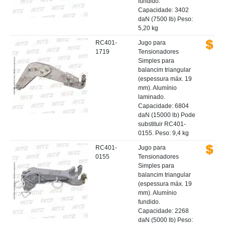
fundido.
Capacidade: 3402
daN (7500 lb) Peso:
5,20 kg
RC401-
Jugo para
1719
Tensionadores
Simples para
balancim triangular
(espessura máx. 19
mm). Alumínio
laminado.
Capacidade: 6804
daN (15000 lb) Pode
substituir RC401-
0155. Peso: 9,4 kg
RC401-
Jugo para
0155
Tensionadores
Simples para
balancim triangular
(espessura máx. 19
mm). Alumínio
fundido.
Capacidade: 2268
daN (5000 lb) Peso: