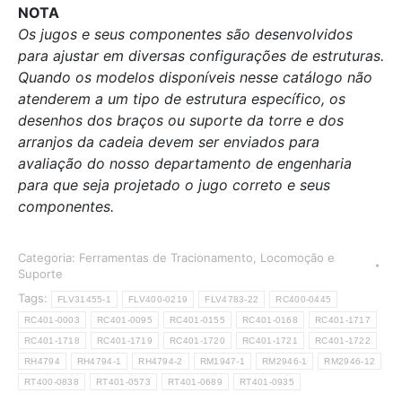
NOTA
Os jugos e seus componentes são desenvolvidos
para ajustar em diversas configurações de estruturas.
Quando os modelos disponíveis nesse catálogo não
atenderem a um tipo de estrutura específico, os
desenhos dos braços ou suporte da torre e dos
arranjos da cadeia devem ser enviados para
avaliação do nosso departamento de engenharia
para que seja projetado o jugo correto e seus
componentes.
Categoria:
Ferramentas de Tracionamento, Locomoção e
Suporte
Tags:
FLV31455-1
FLV400-0219
FLV4783-22
RC400-0445
RC401-0003
RC401-0095
RC401-0155
RC401-0168
RC401-1717
RC401-1718
RC401-1719
RC401-1720
RC401-1721
RC401-1722
RH4794
RH4794-1
RH4794-2
RM1947-1
RM2946-1
RM2946-12
RT400-0838
RT401-0573
RT401-0689
RT401-0935