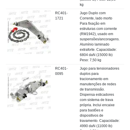
kg
RC401-
Jugo Duplo com
1721
Corrente, lado morto
Para fixação em
estruturas com corrente
(RM1942), usado em
suspensões/ancoragens.
Alumínio laminado
extraforte. Capacidade:
6804 daN (15000 lb)
Peso: 7,50 kg
RC401-
Jugo para tensionadores
0095
duplos para
tracionamento em
manutenções de redes
de transmissão.
Dispensa esticadores
com sistema de trava
própria. Inclui encaixe
para bastões e
dispositivos de
travamento. Capacidade:
4990 daN (11000 lb)