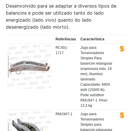
Desenvolvido para se adaptar a diversos tipos de
balancins e pode ser utilizado tanto do lado
energizado (lado vivo) quanto do lado
desenergizado (lado morto).
Referências
Característica
RC401-
Jugo para
1717
Tensionadores
Simples Para
balancim retangular
(espessura máx. 19
mm). Alumínio
laminado.
Capacidade: 6804
daN (15000 lb).
Pode substituir
RM1947-1. Peso:
13,3 kg
RM1947-1
Jugo para
Tensionadores
Simples para
balancim retangular