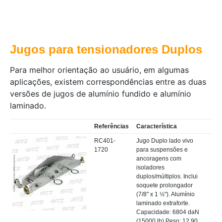
Jugos para tensionadores Duplos
Para melhor orientação ao usuário, em algumas
aplicações, existem correspondências entre as duas
versões de jugos de alumínio fundido e alumínio
laminado.
Referências
Característica
RC401-
Jugo Duplo lado vivo
1720
para suspensões e
ancoragens com
isoladores
duplos/múltiplos. Inclui
soquete prolongador
(7/8" x 1 ½"). Alumínio
laminado extraforte.
Capacidade: 6804 daN
(15000 lb) Peso: 12,90