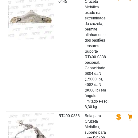
0445
Cruzeta
Metálica
usado na
extremidade
da cruzeta,
permite
alinhamento
dos bastões
tensores.
Suporte
RT400-0838
opcional.
Capacidade:
6804 daN
(15000 lb),
4082 daN
(9000 lb) em
ângulo
limitado Peso:
8,30 kg
RT400-0838
Sela para
Cruzeta
Metálica,
suporte para