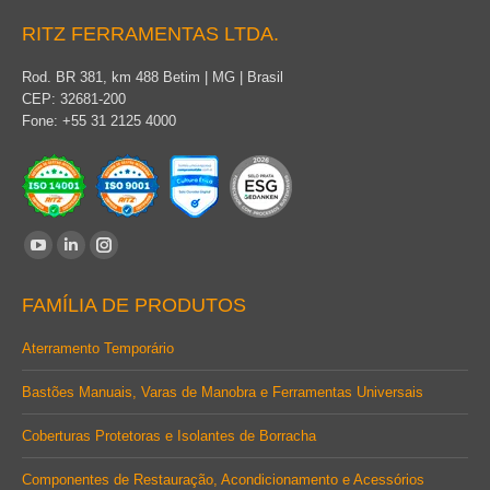
RITZ FERRAMENTAS LTDA.
Rod. BR 381, km 488 Betim | MG | Brasil
CEP: 32681-200
Fone: +55 31 2125 4000
Encontre-nos em:
YouTube
Linkedin
Instagram
page
page
page
FAMÍLIA DE PRODUTOS
opens
opens
opens
in
in
in
Aterramento Temporário
new
new
new
Bastões Manuais, Varas de Manobra e Ferramentas Universais
window
window
window
Coberturas Protetoras e Isolantes de Borracha
Componentes de Restauração, Acondicionamento e Acessórios