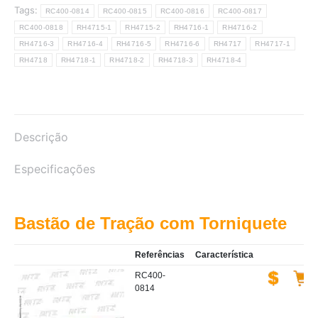
Tags:
RC400-0814
RC400-0815
RC400-0816
RC400-0817
RC400-0818
RH4715-1
RH4715-2
RH4716-1
RH4716-2
RH4716-3
RH4716-4
RH4716-5
RH4716-6
RH4717
RH4717-1
RH4718
RH4718-1
RH4718-2
RH4718-3
RH4718-4
Descrição
Especificações
Bastão de Tração com Torniquete
Referências
Característica
RC400-
0814