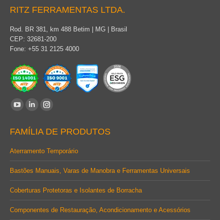
RITZ FERRAMENTAS LTDA.
Rod. BR 381, km 488 Betim | MG | Brasil
CEP: 32681-200
Fone: +55 31 2125 4000
Encontre-nos em:
YouTube
Linkedin
Instagram
page
page
page
FAMÍLIA DE PRODUTOS
opens
opens
opens
in
in
in
Aterramento Temporário
new
new
new
Bastões Manuais, Varas de Manobra e Ferramentas Universais
window
window
window
Coberturas Protetoras e Isolantes de Borracha
Componentes de Restauração, Acondicionamento e Acessórios