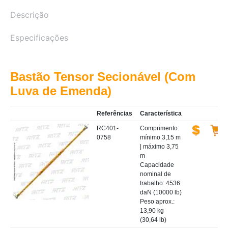
Descrição
Especificações
Bastão Tensor Secionável (Com
Luva de Emenda)
Referências
Característica
RC401-
Comprimento:
0758
mínimo 3,15 m
| máximo 3,75
m
Capacidade
nominal de
trabalho: 4536
daN (10000 lb)
Peso aprox.:
13,90 kg
(30,64 lb)