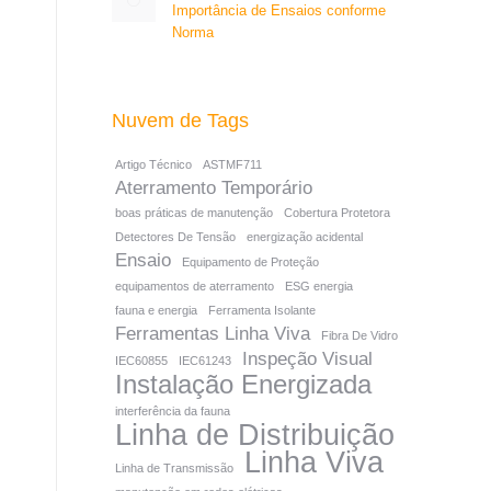
Importância de Ensaios conforme
Norma
Nuvem de Tags
Artigo Técnico
ASTMF711
Aterramento Temporário
boas práticas de manutenção
Cobertura Protetora
Detectores De Tensão
energização acidental
Ensaio
Equipamento de Proteção
equipamentos de aterramento
ESG energia
fauna e energia
Ferramenta Isolante
Ferramentas Linha Viva
Fibra De Vidro
Inspeção Visual
IEC60855
IEC61243
Instalação Energizada
interferência da fauna
Linha de Distribuição
Linha Viva
Linha de Transmissão