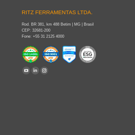
RITZ FERRAMENTAS LTDA.
Rod. BR 381, km 488 Betim | MG | Brasil
CEP: 32681-200
Fone: +55 31 2125 4000
Encontre-nos em:
YouTube
Linkedin
Instagram
page
page
page
opens
opens
opens
in
in
in
new
new
new
window
window
window