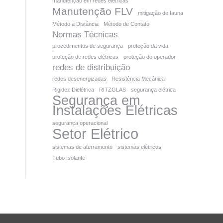
manutenção em redes elétricas
Manutenção FLV
mitigação de fauna
Método a Distância
Método de Contato
Normas Técnicas
procedimentos de segurança
proteção da vida
proteção de redes elétricas
proteção do operador
redes de distribuição
redes desenergizadas
Resistência Mecânica
Rigidez Dielétrica
RITZGLAS
segurança elétrica
Segurança em
Instalações Elétricas
segurança operacional
Setor Elétrico
sistemas de aterramento
sistemas elétricos
Tubo Isolante