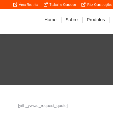
Área Restrita
Trabalhe Conosco
Ritz Construções
Home
Sobre
Produtos
[yith_ywraq_request_quote]