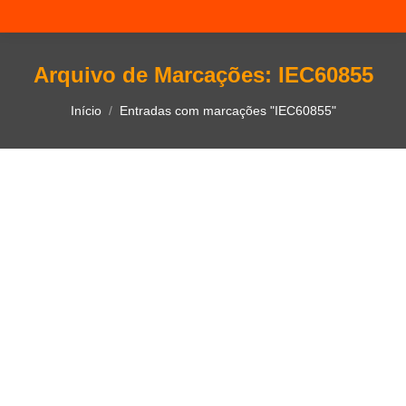
Arquivo de Marcações:
IEC60855
Você está aqui:
Início
Entradas com marcações "IEC60855"