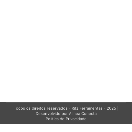
Tubos em Fibra de Vidro Ritzglas e a
Importância de Ensaios conforme
Norma
Ritzglas
,
Sem categoria
Por
Marketing RITZ BRASIL
29/01/2025
Proin id malesuada nunc. Nulla faucibus non felis
quis ornare. Quisque tristique ac sapien eu
tempor. Duis vel dapibus lacus.
Todos os direitos reservados - Ritz Ferramentas - 2025 |
Desenvolvido por Alínea Conecta
Política de Privacidade