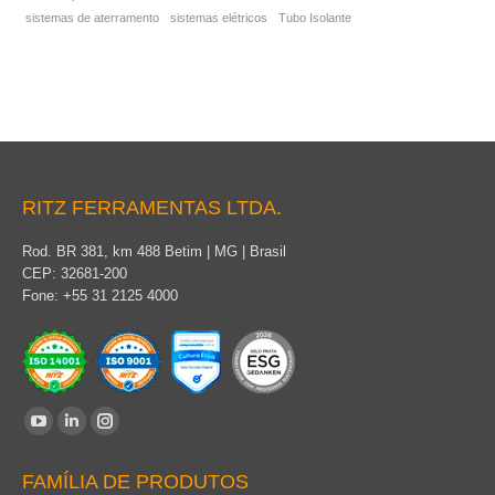
sistemas de aterramento
sistemas elétricos
Tubo Isolante
RITZ FERRAMENTAS LTDA.
Rod. BR 381, km 488 Betim | MG | Brasil
CEP: 32681-200
Fone: +55 31 2125 4000
Encontre-nos em:
YouTube
Linkedin
Instagram
page
page
page
FAMÍLIA DE PRODUTOS
opens
opens
opens