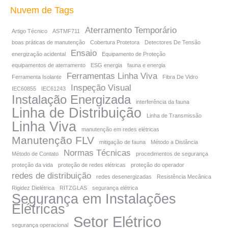
Nuvem de Tags
Aterramento Temporário
Artigo Técnico
ASTMF711
boas práticas de manutenção
Cobertura Protetora
Detectores De Tensão
Ensaio
energização acidental
Equipamento de Proteção
equipamentos de aterramento
ESG energia
fauna e energia
Ferramentas Linha Viva
Ferramenta Isolante
Fibra De Vidro
Inspeção Visual
IEC60855
IEC61243
Instalação Energizada
interferência da fauna
Linha de Distribuição
Linha de Transmissão
Linha Viva
manutenção em redes elétricas
Manutenção FLV
mitigação de fauna
Método a Distância
Normas Técnicas
Método de Contato
procedimentos de segurança
proteção da vida
proteção de redes elétricas
proteção do operador
redes de distribuição
redes desenergizadas
Resistência Mecânica
Rigidez Dielétrica
RITZGLAS
segurança elétrica
Segurança em Instalações
Elétricas
Setor Elétrico
segurança operacional