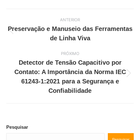
Navegação
ANTERIOR
de
Preservação e Manuseio das Ferramentas
Post
post:
de Linha Viva
anterior:
PRÓXIMO
Detector de Tensão Capacitivo por
Contato: A Importância da Norma IEC
Próximo
61243-1:2021 para a Segurança e
post:
Confiabilidade
Pesquisar
Pesquisar