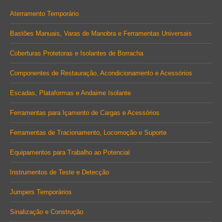
in
in
in
Aterramento Temporário
new
new
new
Bastões Manuais, Varas de Manobra e Ferramentas Universais
window
window
window
Coberturas Protetoras e Isolantes de Borracha
Componentes de Restauração, Acondicionamento e Acessórios
Escadas, Plataformas e Andaime Isolante
Ferramentas para Içamento de Cargas e Acessórios
Ferramentas de Tracionamento, Locomoção e Suporte
Equipamentos para Trabalho ao Potencial
Instrumentos de Teste e Detecção
Jumpers Temporários
Sinalização e Construção