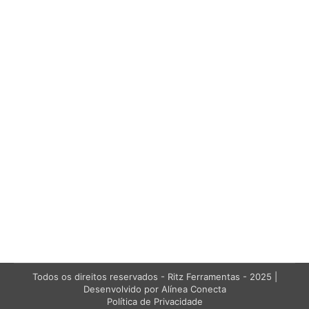
Tubos em Fibra de Vidro Ritzglas e a
Importância de Ensaios conforme
Norma
Ritzglas
,
Sem categoria
Por
Marketing RITZ BRASIL
29/01/2025
Proin id malesuada nunc. Nulla faucibus non felis
quis ornare. Quisque tristique ac sapien eu
tempor. Duis vel dapibus lacus.
Todos os direitos reservados - Ritz Ferramentas - 2025 |
Desenvolvido por Alínea Conecta
Política de Privacidade