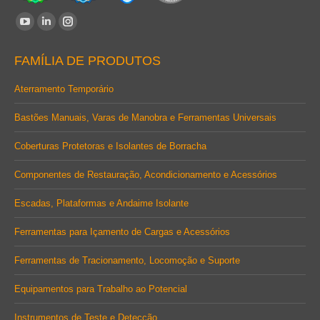
Encontre-nos em:
YouTube
Linkedin
Instagram
page
page
page
FAMÍLIA DE PRODUTOS
opens
opens
opens
in
in
in
Aterramento Temporário
new
new
new
Bastões Manuais, Varas de Manobra e Ferramentas Universais
window
window
window
Coberturas Protetoras e Isolantes de Borracha
Componentes de Restauração, Acondicionamento e Acessórios
Escadas, Plataformas e Andaime Isolante
Ferramentas para Içamento de Cargas e Acessórios
Ferramentas de Tracionamento, Locomoção e Suporte
Equipamentos para Trabalho ao Potencial
Instrumentos de Teste e Detecção