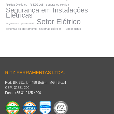
Rigidez Dielétrica
RITZGLAS
segurança elétrica
Segurança em Instalações
Elétricas
Setor Elétrico
segurança operacional
sistemas de aterramento
sistemas elétricos
Tubo Isolante
RITZ FERRAMENTAS LTDA.
Rod. BR 381, km 488 Betim | MG | Brasil
CEP: 32681-200
Fone: +55 31 2125 4000