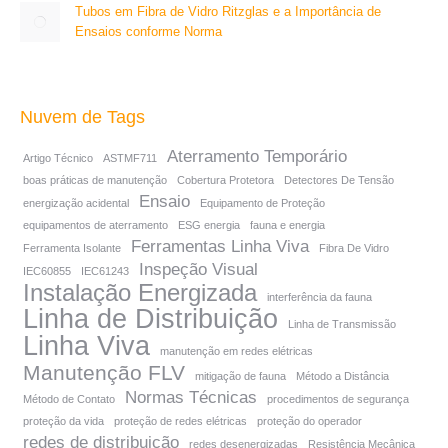
Tubos em Fibra de Vidro Ritzglas e a Importância de
Ensaios conforme Norma
Nuvem de Tags
Aterramento Temporário
Artigo Técnico
ASTMF711
boas práticas de manutenção
Cobertura Protetora
Detectores De Tensão
Ensaio
energização acidental
Equipamento de Proteção
equipamentos de aterramento
ESG energia
fauna e energia
Ferramentas Linha Viva
Ferramenta Isolante
Fibra De Vidro
Inspeção Visual
IEC60855
IEC61243
Instalação Energizada
interferência da fauna
Linha de Distribuição
Linha de Transmissão
Linha Viva
manutenção em redes elétricas
Manutenção FLV
mitigação de fauna
Método a Distância
Normas Técnicas
Método de Contato
procedimentos de segurança
proteção da vida
proteção de redes elétricas
proteção do operador
redes de distribuição
redes desenergizadas
Resistência Mecânica