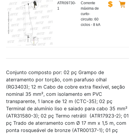
ATR09730-
Corrente
1
máxima de
curto-
circuito: 60
ciclos - 8 kA
Conjunto composto por: 02 pç Grampo de
aterramento por torção, com parafuso olhal
(RG3403); 12 m Cabo de cobre extra flexível, seção
nominal 35 mm², com isolamento em PVC
transparente, 1 lance de 12 m (CTC-35); 02 pç
Terminal de alumínio liso e saiado para cabo 35 mm²
(ATR31580-3); 02 pç Termo retrátil (ATR17923-2); 01
pç Trado de aterramento com Ø 17 mm x 1,5 m, com
ponta rosqueável de bronze (ATR00137-1); 01 pç