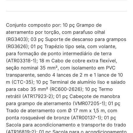
Conjunto composto por: 10 pç Grampo de
aterramento por torção, com parafuso olhal
(RG3403); 03 pç Suporte de descanso para grampos
(RG3626); 01 pç Trapézio tipo sela, com volante,
para formação de ponto intermediário de terra
(ATR03318-1); 18 m Cabo de cobre extra flexível,
seção nominal 35 mm², com isolamento em PVC
transparente, sendo 4 lances de 2 m e 1 lance de 10
m (CTC-35); 10 pç Terminal de alumínio liso e saiado
para cabo 35 mm² (RC600-2626); 10 pç Termo
retrátil (ATR17923-2); 01 pç Cabeçote de manobra
para grampo de aterramento (VMR07205-1); 01 pç
Trado de aterramento com Ø 17 mm x 1,5 m, com
ponta rosqueável de bronze (ATR00137-1); 01 pç
Sacola para acondicionamento e transporte do trado
(ATR16819-2); 01 pç Sacola para o acondicionamento