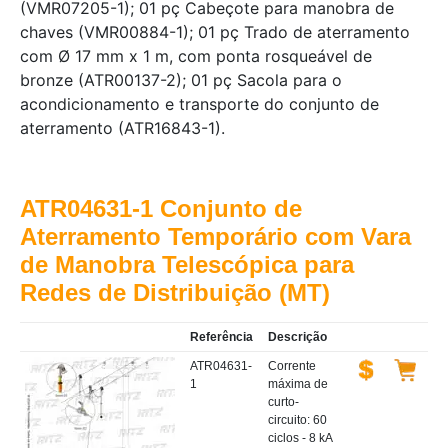
(VMR07205-1); 01 pç Cabeçote para manobra de
chaves (VMR00884-1); 01 pç Trado de aterramento
com Ø 17 mm x 1 m, com ponta rosqueável de
bronze (ATR00137-2); 01 pç Sacola para o
acondicionamento e transporte do conjunto de
aterramento (ATR16843-1).
ATR04631-1 Conjunto de
Aterramento Temporário com Vara
de Manobra Telescópica para
Redes de Distribuição (MT)
Referência
Descrição
ATR04631-
Corrente
1
máxima de
curto-
circuito: 60
ciclos - 8 kA