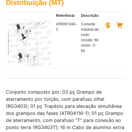
Distribuição (MT)
Referência
Descrição
ATR09734A-
Corrente
2
máxima de
curto-
circuito: 60
ciclos - 5
kA
Conjunto composto por: 03 pç Grampo de
aterramento por torção, com parafuso olhal
(RG3403); 01 pç Trapézio para elevação simultânea
dos grampos das fases (ATR04116-1); 01 pç Grampo
de aterramento, com parafuso “T” para conexão ao
ponto terra (RG3403T); 16 m Cabo de alumínio extra