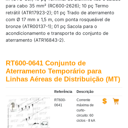
para cabo 35 mm² (RC600-2626); 10 pç Termo
retrátil (ATR17923-2); 01 pç Trado de aterramento
com Ø 17 mm x 1,5 m, com ponta rosqueável de
bronze (ATR00137-1); 01 pç Sacola para o
acondicionamento e transporte do conjunto de
aterramento (ATR16843-2).
RT600-0641 Conjunto de
Aterramento Temporário para
Linhas Aéreas de Distribuição (MT)
Referência
Descrição
RT600-
Corrente
0641
máxima de
curto-
circuito: 60
ciclos - 8 kA