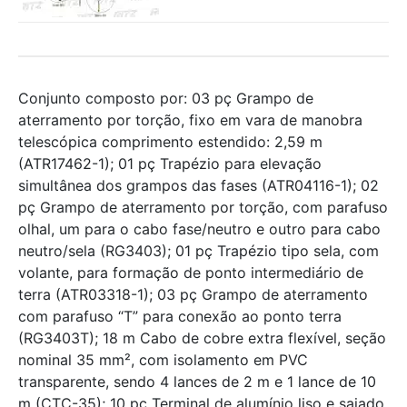
Conjunto composto por: 03 pç Grampo de
aterramento por torção, fixo em vara de manobra
telescópica comprimento estendido: 2,59 m
(ATR17462-1); 01 pç Trapézio para elevação
simultânea dos grampos das fases (ATR04116-1); 02
pç Grampo de aterramento por torção, com parafuso
olhal, um para o cabo fase/neutro e outro para cabo
neutro/sela (RG3403); 01 pç Trapézio tipo sela, com
volante, para formação de ponto intermediário de
terra (ATR03318-1); 03 pç Grampo de aterramento
com parafuso “T” para conexão ao ponto terra
(RG3403T); 18 m Cabo de cobre extra flexível, seção
nominal 35 mm², com isolamento em PVC
transparente, sendo 4 lances de 2 m e 1 lance de 10
m (CTC-35); 10 pç Terminal de alumínio liso e saiado