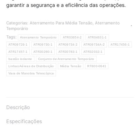
garantir a segurança e a eficiência das operações.
Categorias:
Aterramento Para Média Tensão
,
Aterramento
Temporário
Tags:
Aterramento Temporário
ATR03654-2
ATR04631-1
ATR09729-1
ATR09730-1
ATR09734-2
ATR09734A-2
ATR17456-1
ATR17457-1
ATR30260-1
ATR30783-1
ATR32032-1
bastão isolante
Conjunto de Aterramento Temporário
Linhas Aéreas de Distribuição
Média Tensão
RT600-0641
Vara de Manobra Telescópica
Descrição
Especificações