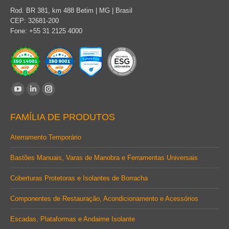
Rod. BR 381, km 488 Betim | MG | Brasil
CEP: 32681-200
Fone: +55 31 2125 4000
Encontre-nos em:
YouTube
Linkedin
Instagram
page
page
page
FAMÍLIA DE PRODUTOS
opens
opens
opens
in
in
in
Aterramento Temporário
new
new
new
Bastões Manuais, Varas de Manobra e Ferramentas Universais
window
window
window
Coberturas Protetoras e Isolantes de Borracha
Componentes de Restauração, Acondicionamento e Acessórios
Escadas, Plataformas e Andaime Isolante