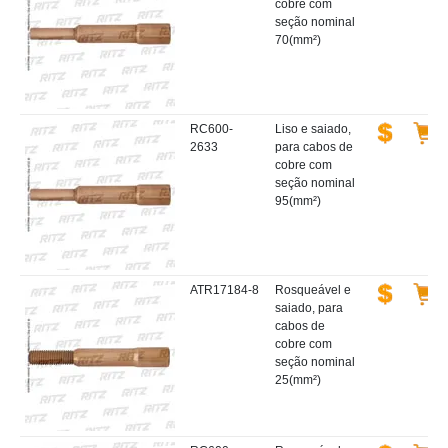
cobre com
seção nominal
70(mm²)
RC600-
Liso e saiado,
2633
para cabos de
cobre com
seção nominal
95(mm²)
ATR17184-8
Rosqueável e
saiado, para
cabos de
cobre com
seção nominal
25(mm²)