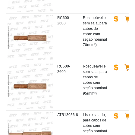
RC600-
Rosqueável e
2608
sem saia, para
cabos de
cobre com
seção nominal
70(mm²)
RC600-
Rosqueável e
2609
sem saia, para
cabos de
cobre com
seção nominal
95(mm²)
ATR13036-8
Liso e saiado,
para cabos de
cobre com
seção nominal