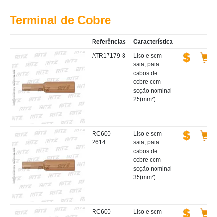
Terminal de Cobre
Referências
Característica
ATR17179-8
Liso e sem
saia, para
cabos de
cobre com
seção nominal
25(mm²)
RC600-
Liso e sem
2614
saia, para
cabos de
cobre com
seção nominal
35(mm²)
RC600-
Liso e sem