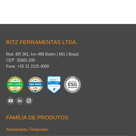
RITZ FERRAMENTAS LTDA.
Rod. BR 381, km 488 Betim | MG | Brasil
CEP: 32681-200
Fone: +55 31 2125 4000
Encontre-nos em:
YouTube
Linkedin
Instagram
page
page
page
FAMÍLIA DE PRODUTOS
opens
opens
opens
in
in
in
Aterramento Temporário
new
new
new