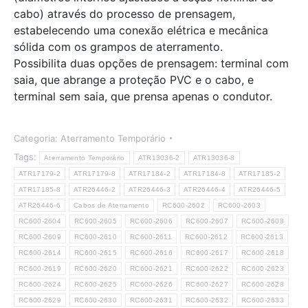
cabo) através do processo de prensagem,
estabelecendo uma conexão elétrica e mecânica
sólida com os grampos de aterramento.
Possibilita duas opções de prensagem: terminal com
saia, que abrange a proteção PVC e o cabo, e
terminal sem saia, que prensa apenas o condutor.
Categoria:
Aterramento Temporário
Tags:
Aterramento Temporário
ATR13036-2
ATR13036-8
ATR17179-2
ATR17179-8
ATR17184-2
ATR17184-8
ATR17185-2
ATR17185-8
ATR26446-2
ATR26446-3
ATR26446-4
ATR26446-5
ATR26446-6
Cabos de Aterramento
RC600-2602
RC600-2603
RC600-2604
RC600-2605
RC600-2606
RC600-2607
RC600-2608
RC600-2609
RC600-2610
RC600-2611
RC600-2612
RC600-2613
RC600-2614
RC600-2615
RC600-2616
RC600-2617
RC600-2618
RC600-2619
RC600-2620
RC600-2621
RC600-2622
RC600-2623
RC600-2624
RC600-2625
RC600-2626
RC600-2627
RC600-2628
RC600-2629
RC600-2630
RC600-2631
RC600-2632
RC600-2633