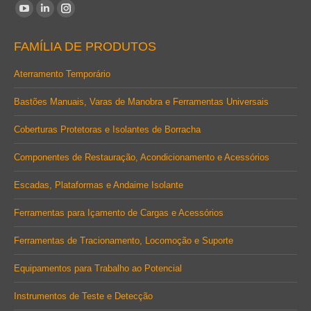
Encontre-nos em:
YouTube
Linkedin
Instagram
page
page
page
FAMÍLIA DE PRODUTOS
opens
opens
opens
in
in
in
Aterramento Temporário
new
new
new
Bastões Manuais, Varas de Manobra e Ferramentas Universais
window
window
window
Coberturas Protetoras e Isolantes de Borracha
Componentes de Restauração, Acondicionamento e Acessórios
Escadas, Plataformas e Andaime Isolante
Ferramentas para Içamento de Cargas e Acessórios
Ferramentas de Tracionamento, Locomoção e Suporte
Equipamentos para Trabalho ao Potencial
Instrumentos de Teste e Detecção