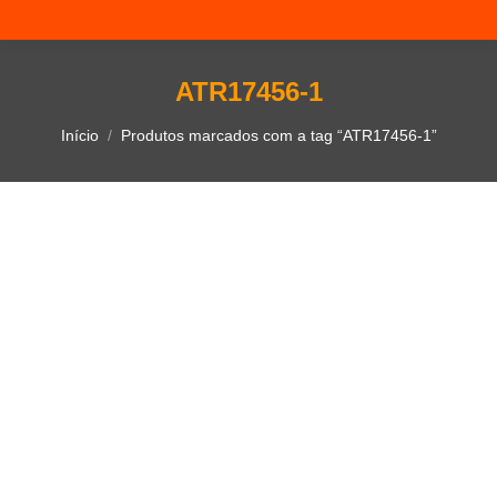
ATR17456-1
Você está aqui:
Início
Produtos marcados com a tag “ATR17456-1”