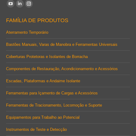
Encontre-nos em:
YouTube
Linkedin
Instagram
page
page
page
FAMÍLIA DE PRODUTOS
opens
opens
opens
in
in
in
Aterramento Temporário
new
new
new
Bastões Manuais, Varas de Manobra e Ferramentas Universais
window
window
window
Coberturas Protetoras e Isolantes de Borracha
Componentes de Restauração, Acondicionamento e Acessórios
Escadas, Plataformas e Andaime Isolante
Ferramentas para Içamento de Cargas e Acessórios
Ferramentas de Tracionamento, Locomoção e Suporte
Equipamentos para Trabalho ao Potencial
Instrumentos de Teste e Detecção