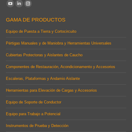
Find us on:
YouTube
Linkedin
Instagram
page
page
page
GAMA DE PRODUCTOS
opens
opens
opens
in
in
in
Equipo de Puesta a Tierra y Cortocircuito
new
new
new
Pértigas Manuales y de Maniobra y Herramientas Universales
window
window
window
Cubiertas Protectoras y Aislantes de Caucho
Componentes de Restauración, Acondicionamento y Accesorios
Escaleras, Plataformas y Andamio Aislante
Herramientas para Elevación de Cargas y Accesorios
Equipo de Soporte de Conductor
Equipo para Trabajo a Potencial
Instrumentos de Prueba y Detección