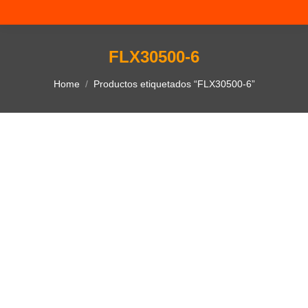
FLX30500-6
You are here:
Home
Productos etiquetados “FLX30500-6”