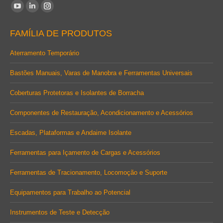
Encontre-nos em:
YouTube
Linkedin
Instagram
page
page
page
FAMÍLIA DE PRODUTOS
opens
opens
opens
in
in
in
Aterramento Temporário
new
new
new
Bastões Manuais, Varas de Manobra e Ferramentas Universais
window
window
window
Coberturas Protetoras e Isolantes de Borracha
Componentes de Restauração, Acondicionamento e Acessórios
Escadas, Plataformas e Andaime Isolante
Ferramentas para Içamento de Cargas e Acessórios
Ferramentas de Tracionamento, Locomoção e Suporte
Equipamentos para Trabalho ao Potencial
Instrumentos de Teste e Detecção