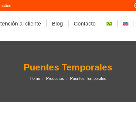
ruções
tención al cliente
Blog
Contacto
Puentes Temporales
You are here:
Home
Productos
Puentes Temporales