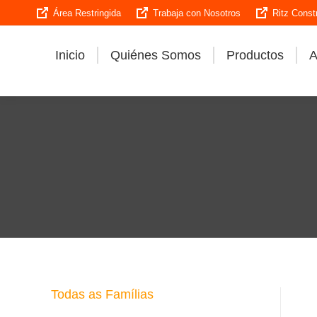
Área Restringida
Trabaja con Nosotros
Ritz Const
Inicio
Quiénes Somos
Productos
A
Todas as Famílias