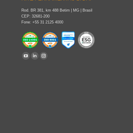
Rod. BR 381, km 488 Betim | MG | Brasil
CEP: 32681-200
Fone: +55 31 2125 4000
Find us on:
YouTube
Linkedin
Instagram
page
page
page
opens
opens
opens
in
in
in
new
new
new
window
window
window