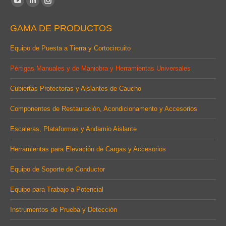
YouTube
Linkedin
Instagram
page
page
page
GAMA DE PRODUCTOS
opens
opens
opens
in
in
in
Equipo de Puesta a Tierra y Cortocircuito
new
new
new
Pértigas Manuales y de Maniobra y Herramientas Universales
window
window
window
Cubiertas Protectoras y Aislantes de Caucho
Componentes de Restauración, Acondicionamento y Accesorios
Escaleras, Plataformas y Andamio Aislante
Herramientas para Elevación de Cargas y Accesorios
Equipo de Soporte de Conductor
Equipo para Trabajo a Potencial
Instrumentos de Prueba y Detección