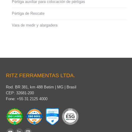
Pértiga auxiliar para colocación de pértigas
Pértiga de Rescate
Vara de medir y alargadera
RITZ FERRAMENTAS LTDA.
Rod. BR 381, km 488 Betim | MG | Brasil
CEP: 32681-200
Fone: +55 31 2125 4000
Find us on: