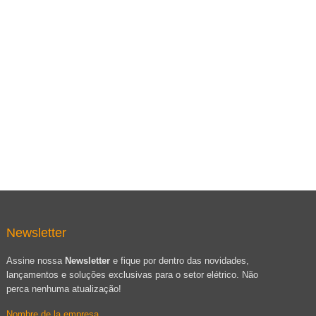
Newsletter
Assine nossa
Newsletter
e fique por dentro das novidades,
lançamentos e soluções exclusivas para o setor elétrico. Não
perca nenhuma atualização!
Nombre de la empresa