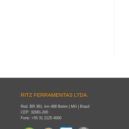
RITZ FERRAMENTAS LTDA.
Rod. BR 381, km 488 Betim | MG | Brasil
CEP: 32681-200
Fone: +55 31 2125 4000