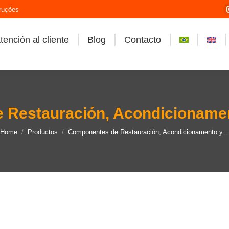
ruções
tención al cliente
Blog
Contacto
 Restauración, Acondicionamen
You are here:
Home
Productos
Componentes de Restauración, Acondicionamento y