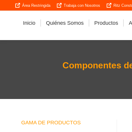
Área Restringida
Trabaja con Nosotros
Ritz Const
Inicio
Quiénes Somos
Productos
A
Componentes de
GAMA DE PRODUCTOS