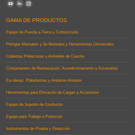
Find us on:
YouTube
Linkedin
Instagram
page
page
page
GAMA DE PRODUCTOS
opens
opens
opens
in
in
in
Equipo de Puesta a Tierra y Cortocircuito
new
new
new
Pértigas Manuales y de Maniobra y Herramientas Universales
window
window
window
Cubiertas Protectoras y Aislantes de Caucho
Componentes de Restauración, Acondicionamento y Accesorios
Escaleras, Plataformas y Andamio Aislante
Herramientas para Elevación de Cargas y Accesorios
Equipo de Soporte de Conductor
Equipo para Trabajo a Potencial
Instrumentos de Prueba y Detección