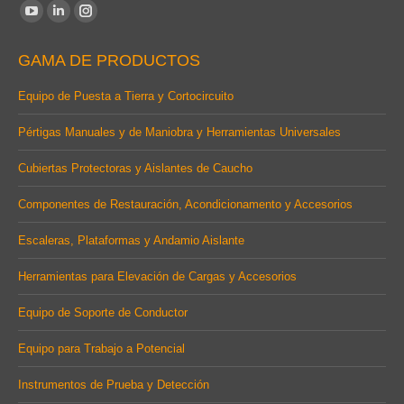
Find us on:
YouTube
Linkedin
Instagram
page
page
page
GAMA DE PRODUCTOS
opens
opens
opens
in
in
in
Equipo de Puesta a Tierra y Cortocircuito
new
new
new
Pértigas Manuales y de Maniobra y Herramientas Universales
window
window
window
Cubiertas Protectoras y Aislantes de Caucho
Componentes de Restauración, Acondicionamento y Accesorios
Escaleras, Plataformas y Andamio Aislante
Herramientas para Elevación de Cargas y Accesorios
Equipo de Soporte de Conductor
Equipo para Trabajo a Potencial
Instrumentos de Prueba y Detección