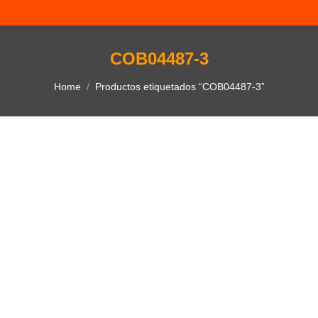
COB04487-3
You are here:
Home
Productos etiquetados “COB04487-3”