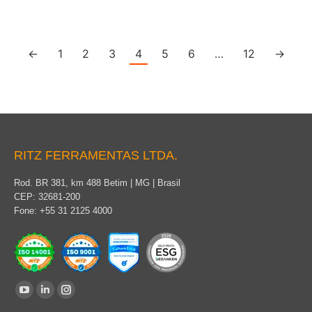
←
1
2
3
4
5
6
…
12
→
RITZ FERRAMENTAS LTDA.
Rod. BR 381, km 488 Betim | MG | Brasil
CEP: 32681-200
Fone: +55 31 2125 4000
Encontre-nos em:
YouTube
Linkedin
Instagram