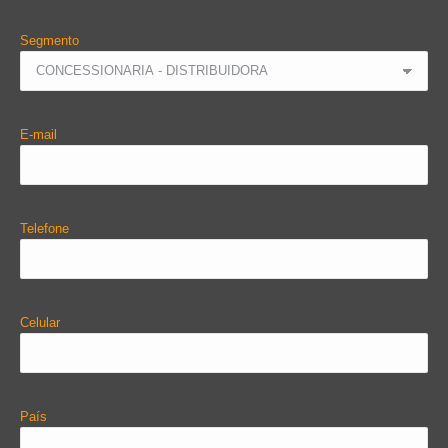
Segmento
E-mail
Telefone
Celular
País