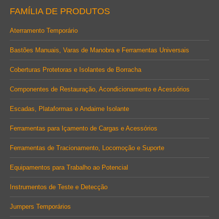
page
page
page
FAMÍLIA DE PRODUTOS
opens
opens
opens
in
in
in
Aterramento Temporário
new
new
new
Bastões Manuais, Varas de Manobra e Ferramentas Universais
window
window
window
Coberturas Protetoras e Isolantes de Borracha
Componentes de Restauração, Acondicionamento e Acessórios
Escadas, Plataformas e Andaime Isolante
Ferramentas para Içamento de Cargas e Acessórios
Ferramentas de Tracionamento, Locomoção e Suporte
Equipamentos para Trabalho ao Potencial
Instrumentos de Teste e Detecção
Jumpers Temporários