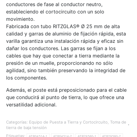
conductores de fase al conductor neutro,
estableciendo el cortocircuito con un solo
movimiento.
Fabricada con tubo RITZGLAS® Ø 25 mm de alta
calidad y garras de aluminio de fijación rápida, esta
varilla garantiza una instalación rápida y eficaz sin
dañar los conductores. Las garras se fijan a los
cables que hay que conectar a tierra mediante la
presión de un muelle, proporcionando no sólo
agilidad, sino también preservando la integridad de
los componentes.
Además, el poste está preposicionado para el cable
que conducirá al punto de tierra, lo que ofrece una
versatilidad adicional.
Categorías:
Equipo de Puesta a Tierra y Cortocircuito
,
Toma de
tierra de baja tensión
Etiquetas:
ATR04514-1
ATR04514-2
ATR29580-1
ATR29580-2