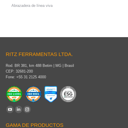
Abrazadera de línea viva
RITZ FERRAMENTAS LTDA.
Rod. BR 381, km 488 Betim | MG | Brasil
CEP: 32681-200
Fone: +55 31 2125 4000
Find us on:
YouTube
Linkedin
Instagram
page
page
page
GAMA DE PRODUCTOS
opens
opens
opens