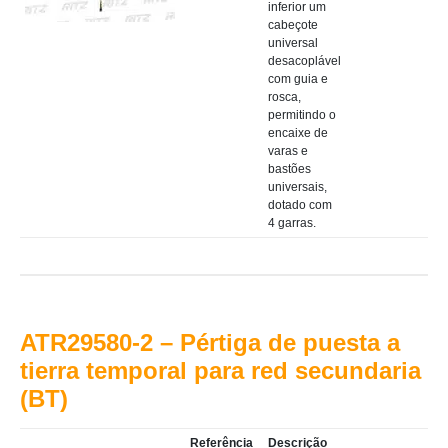
inferior um
cabeçote
universal
desacoplável
com guia e
rosca,
permitindo o
encaixe de
varas e
bastões
universais,
dotado com
4 garras.
ATR29580-2 – Pértiga de puesta a
tierra temporal para red secundaria
(BT)
Referência
Descrição