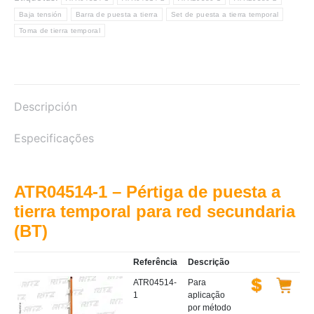
Baja tensión
Barra de puesta a tierra
Set de puesta a tierra temporal
Toma de tierra temporal
Descripción
Especificações
ATR04514-1 – Pértiga de puesta a
tierra temporal para red secundaria
(BT)
Referência
Descrição
ATR04514-
Para
1
aplicação
por método