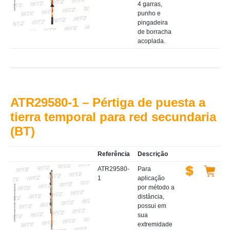
4 garras,
punho e
pingadeira
de borracha
acoplada.
ATR29580-1 – Pértiga de puesta a
tierra temporal para red secundaria
(BT)
Referência
Descrição
ATR29580-
Para
1
aplicação
por método a
distância,
possui em
sua
extremidade