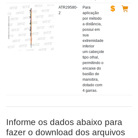
ATR29580-
Para
2
aplicação
por método
a distância,
possui em
sua
extremidade
inferior
um cabeçote
tipo olhal,
permitindo o
encaixe do
bastão de
manobra,
dotado com
4 garras.
Informe os dados abaixo para
fazer o download dos arquivos