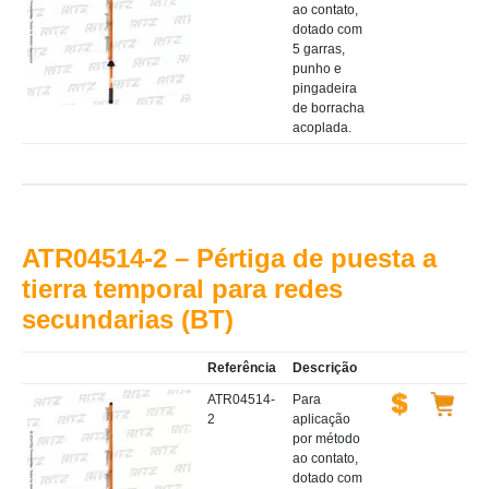
ao contato,
dotado com
5 garras,
punho e
pingadeira
de borracha
acoplada.
ATR04514-2 – Pértiga de puesta a
tierra temporal para redes
secundarias (BT)
Referência
Descrição
ATR04514-
Para
2
aplicação
por método
ao contato,
dotado com