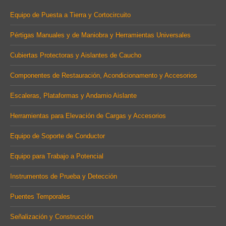
in
in
in
Equipo de Puesta a Tierra y Cortocircuito
new
new
new
Pértigas Manuales y de Maniobra y Herramientas Universales
window
window
window
Cubiertas Protectoras y Aislantes de Caucho
Componentes de Restauración, Acondicionamento y Accesorios
Escaleras, Plataformas y Andamio Aislante
Herramientas para Elevación de Cargas y Accesorios
Equipo de Soporte de Conductor
Equipo para Trabajo a Potencial
Instrumentos de Prueba y Detección
Puentes Temporales
Señalización y Construcción