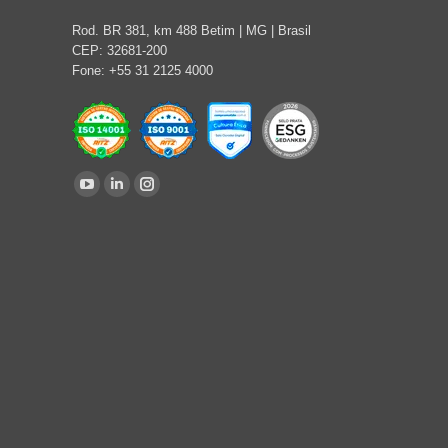
Rod. BR 381, km 488 Betim | MG | Brasil
CEP: 32681-200
Fone: +55 31 2125 4000
Find us on:
YouTube
Linkedin
Instagram
page
page
page
opens
opens
opens
in
in
in
new
new
new
window
window
window