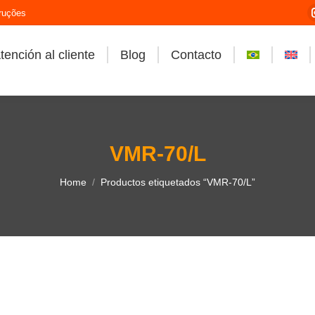
ruções
tención al cliente
Blog
Contacto
VMR-70/L
You are here:
Home
Productos etiquetados “VMR-70/L”