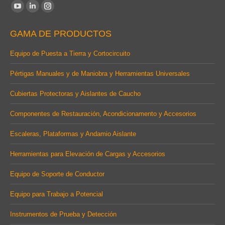
Find us on:
YouTube
Linkedin
Instagram
page
page
page
GAMA DE PRODUCTOS
opens
opens
opens
in
in
in
Equipo de Puesta a Tierra y Cortocircuito
new
new
new
Pértigas Manuales y de Maniobra y Herramientas Universales
window
window
window
Cubiertas Protectoras y Aislantes de Caucho
Componentes de Restauración, Acondicionamento y Accesorios
Escaleras, Plataformas y Andamio Aislante
Herramientas para Elevación de Cargas y Accesorios
Equipo de Soporte de Conductor
Equipo para Trabajo a Potencial
Instrumentos de Prueba y Detección