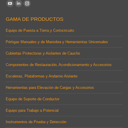
Find us on:
YouTube
Linkedin
Instagram
page
page
page
GAMA DE PRODUCTOS
opens
opens
opens
in
in
in
Equipo de Puesta a Tierra y Cortocircuito
new
new
new
Pértigas Manuales y de Maniobra y Herramientas Universales
window
window
window
Cubiertas Protectoras y Aislantes de Caucho
Componentes de Restauración, Acondicionamento y Accesorios
Escaleras, Plataformas y Andamio Aislante
Herramientas para Elevación de Cargas y Accesorios
Equipo de Soporte de Conductor
Equipo para Trabajo a Potencial
Instrumentos de Prueba y Detección