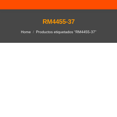
RM4455-37
You are here:
Home
Productos etiquetados “RM4455-37”