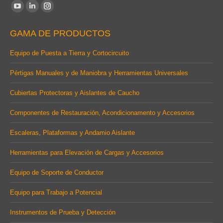
Find us on:
YouTube
Linkedin
Instagram
page
page
page
GAMA DE PRODUCTOS
opens
opens
opens
in
in
in
Equipo de Puesta a Tierra y Cortocircuito
new
new
new
Pértigas Manuales y de Maniobra y Herramientas Universales
window
window
window
Cubiertas Protectoras y Aislantes de Caucho
Componentes de Restauración, Acondicionamento y Accesorios
Escaleras, Plataformas y Andamio Aislante
Herramientas para Elevación de Cargas y Accesorios
Equipo de Soporte de Conductor
Equipo para Trabajo a Potencial
Instrumentos de Prueba y Detección