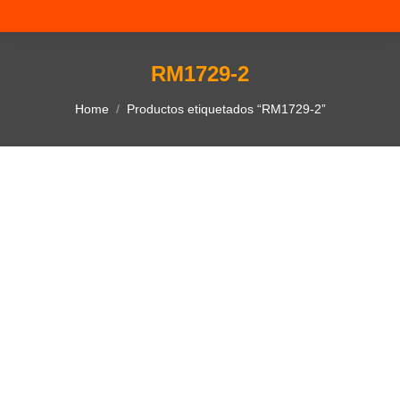
RM1729-2
You are here:
Home
Productos etiquetados “RM1729-2”