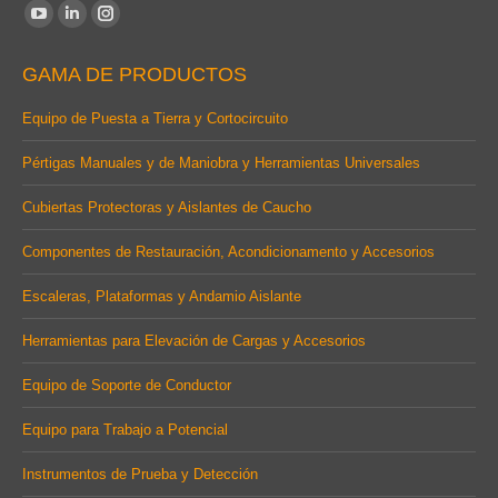
Find us on:
YouTube
Linkedin
Instagram
page
page
page
GAMA DE PRODUCTOS
opens
opens
opens
in
in
in
Equipo de Puesta a Tierra y Cortocircuito
new
new
new
Pértigas Manuales y de Maniobra y Herramientas Universales
window
window
window
Cubiertas Protectoras y Aislantes de Caucho
Componentes de Restauración, Acondicionamento y Accesorios
Escaleras, Plataformas y Andamio Aislante
Herramientas para Elevación de Cargas y Accesorios
Equipo de Soporte de Conductor
Equipo para Trabajo a Potencial
Instrumentos de Prueba y Detección