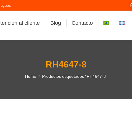
ruções
tención al cliente
Blog
Contacto
RH4647-8
You are here:
Home
Productos etiquetados “RH4647-8”