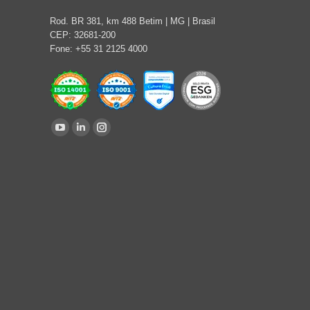
Rod. BR 381, km 488 Betim | MG | Brasil
CEP: 32681-200
Fone: +55 31 2125 4000
Find us on:
YouTube
Linkedin
Instagram
page
page
page
opens
opens
opens
in
in
in
new
new
new
window
window
window