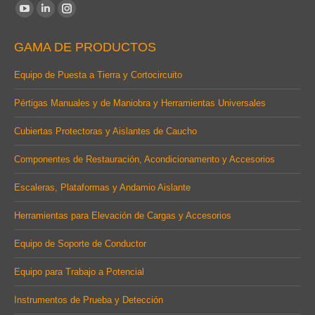
Find us on:
YouTube
Linkedin
Instagram
page
page
page
GAMA DE PRODUCTOS
opens
opens
opens
in
in
in
Equipo de Puesta a Tierra y Cortocircuito
new
new
new
Pértigas Manuales y de Maniobra y Herramientas Universales
window
window
window
Cubiertas Protectoras y Aislantes de Caucho
Componentes de Restauración, Acondicionamento y Accesorios
Escaleras, Plataformas y Andamio Aislante
Herramientas para Elevación de Cargas y Accesorios
Equipo de Soporte de Conductor
Equipo para Trabajo a Potencial
Instrumentos de Prueba y Detección