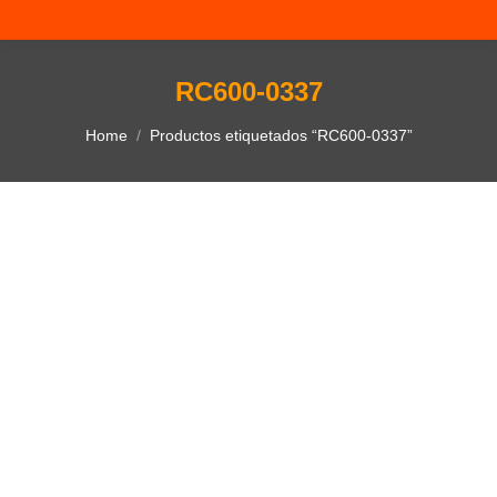
RC600-0337
You are here:
Home
Productos etiquetados “RC600-0337”