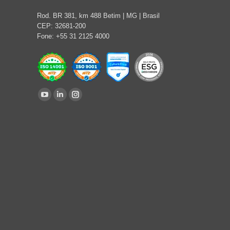
Rod. BR 381, km 488 Betim | MG | Brasil
CEP: 32681-200
Fone: +55 31 2125 4000
Find us on:
YouTube
Linkedin
Instagram
page
page
page
opens
opens
opens
in
in
in
new
new
new
window
window
window