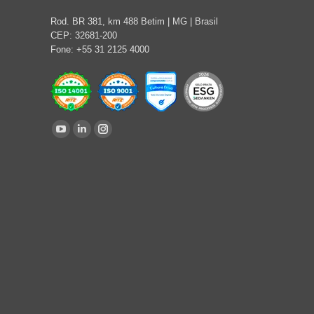
Rod. BR 381, km 488 Betim | MG | Brasil
CEP: 32681-200
Fone: +55 31 2125 4000
Find us on:
YouTube
Linkedin
Instagram
page
page
page
opens
opens
opens
in
in
in
new
new
new
window
window
window