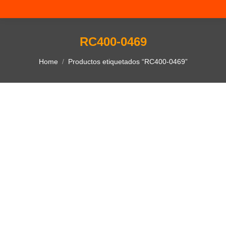
RC400-0469
You are here:
Home
Productos etiquetados “RC400-0469”