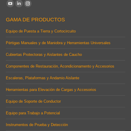
Find us on:
YouTube
Linkedin
Instagram
page
page
page
GAMA DE PRODUCTOS
opens
opens
opens
in
in
in
Equipo de Puesta a Tierra y Cortocircuito
new
new
new
Pértigas Manuales y de Maniobra y Herramientas Universales
window
window
window
Cubiertas Protectoras y Aislantes de Caucho
Componentes de Restauración, Acondicionamento y Accesorios
Escaleras, Plataformas y Andamio Aislante
Herramientas para Elevación de Cargas y Accesorios
Equipo de Soporte de Conductor
Equipo para Trabajo a Potencial
Instrumentos de Prueba y Detección