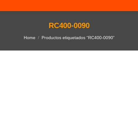
RC400-0090
You are here:
Home
Productos etiquetados “RC400-0090”