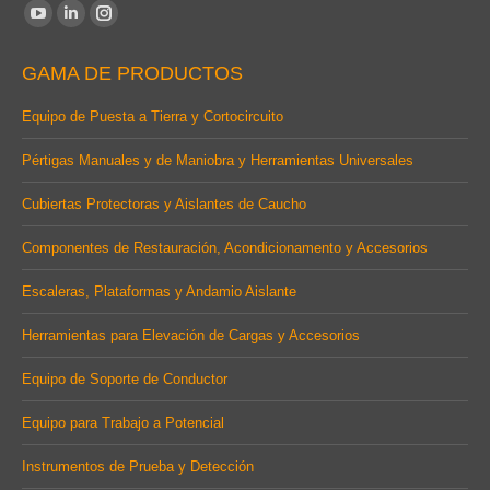
Find us on:
YouTube
Linkedin
Instagram
page
page
page
GAMA DE PRODUCTOS
opens
opens
opens
in
in
in
Equipo de Puesta a Tierra y Cortocircuito
new
new
new
Pértigas Manuales y de Maniobra y Herramientas Universales
window
window
window
Cubiertas Protectoras y Aislantes de Caucho
Componentes de Restauración, Acondicionamento y Accesorios
Escaleras, Plataformas y Andamio Aislante
Herramientas para Elevación de Cargas y Accesorios
Equipo de Soporte de Conductor
Equipo para Trabajo a Potencial
Instrumentos de Prueba y Detección