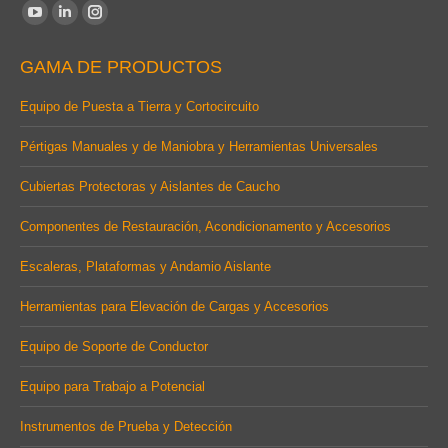
Find us on:
YouTube
Linkedin
Instagram
page
page
page
GAMA DE PRODUCTOS
opens
opens
opens
in
in
in
Equipo de Puesta a Tierra y Cortocircuito
new
new
new
Pértigas Manuales y de Maniobra y Herramientas Universales
window
window
window
Cubiertas Protectoras y Aislantes de Caucho
Componentes de Restauración, Acondicionamento y Accesorios
Escaleras, Plataformas y Andamio Aislante
Herramientas para Elevación de Cargas y Accesorios
Equipo de Soporte de Conductor
Equipo para Trabajo a Potencial
Instrumentos de Prueba y Detección