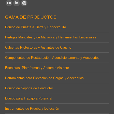
Find us on:
YouTube
Linkedin
Instagram
page
page
page
GAMA DE PRODUCTOS
opens
opens
opens
in
in
in
Equipo de Puesta a Tierra y Cortocircuito
new
new
new
Pértigas Manuales y de Maniobra y Herramientas Universales
window
window
window
Cubiertas Protectoras y Aislantes de Caucho
Componentes de Restauración, Acondicionamento y Accesorios
Escaleras, Plataformas y Andamio Aislante
Herramientas para Elevación de Cargas y Accesorios
Equipo de Soporte de Conductor
Equipo para Trabajo a Potencial
Instrumentos de Prueba y Detección