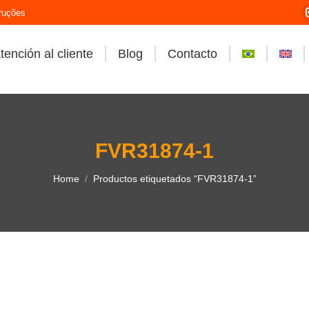
ruções
tención al cliente
Blog
Contacto
FVR31874-1
You are here:
Home
Productos etiquetados “FVR31874-1”