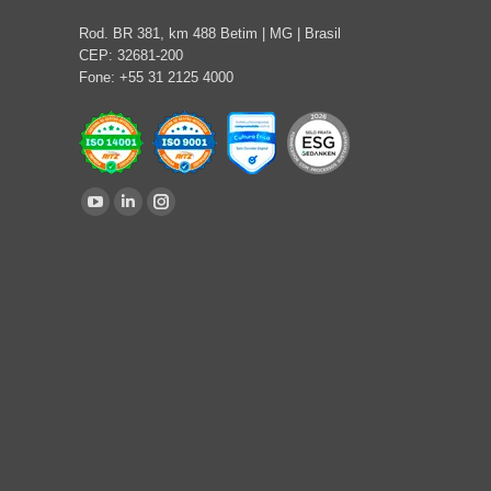
Rod. BR 381, km 488 Betim | MG | Brasil
CEP: 32681-200
Fone: +55 31 2125 4000
Find us on:
YouTube
Linkedin
Instagram
page
page
page
opens
opens
opens
in
in
in
new
new
new
window
window
window