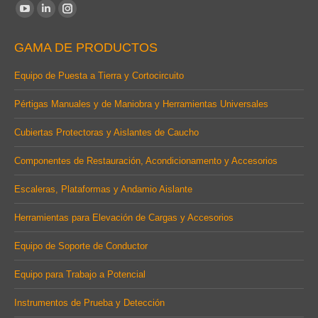
Find us on:
YouTube
Linkedin
Instagram
page
page
page
GAMA DE PRODUCTOS
opens
opens
opens
in
in
in
Equipo de Puesta a Tierra y Cortocircuito
new
new
new
Pértigas Manuales y de Maniobra y Herramientas Universales
window
window
window
Cubiertas Protectoras y Aislantes de Caucho
Componentes de Restauración, Acondicionamento y Accesorios
Escaleras, Plataformas y Andamio Aislante
Herramientas para Elevación de Cargas y Accesorios
Equipo de Soporte de Conductor
Equipo para Trabajo a Potencial
Instrumentos de Prueba y Detección