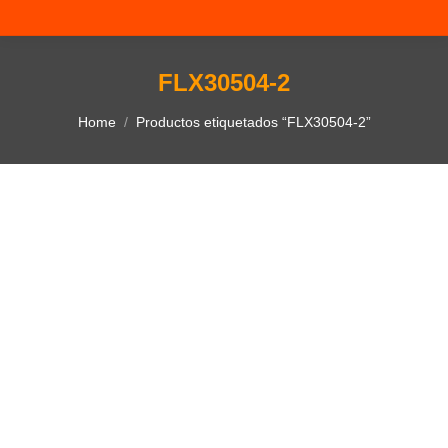
FLX30504-2
You are here:
Home
Productos etiquetados “FLX30504-2”