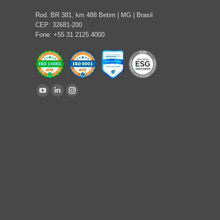
Rod. BR 381, km 488 Betim | MG | Brasil
CEP: 32681-200
Fone: +55 31 2125 4000
Find us on:
YouTube
Linkedin
Instagram
page
page
page
opens
opens
opens
in
in
in
new
new
new
window
window
window