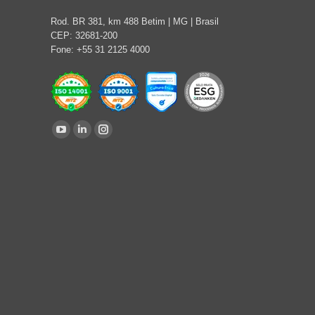
Rod. BR 381, km 488 Betim | MG | Brasil
CEP: 32681-200
Fone: +55 31 2125 4000
Find us on:
YouTube
Linkedin
Instagram
page
page
page
opens
opens
opens
in
in
in
new
new
new
window
window
window