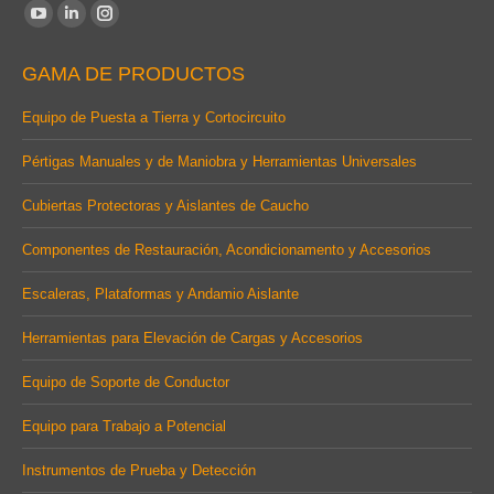
Find us on:
YouTube
Linkedin
Instagram
page
page
page
GAMA DE PRODUCTOS
opens
opens
opens
in
in
in
Equipo de Puesta a Tierra y Cortocircuito
new
new
new
Pértigas Manuales y de Maniobra y Herramientas Universales
window
window
window
Cubiertas Protectoras y Aislantes de Caucho
Componentes de Restauración, Acondicionamento y Accesorios
Escaleras, Plataformas y Andamio Aislante
Herramientas para Elevación de Cargas y Accesorios
Equipo de Soporte de Conductor
Equipo para Trabajo a Potencial
Instrumentos de Prueba y Detección