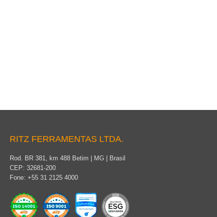
Cubiertas aislantes para intervenciones en subestaciones
energizadas
RITZ FERRAMENTAS LTDA.
Rod. BR 381, km 488 Betim | MG | Brasil
CEP: 32681-200
Fone: +55 31 2125 4000