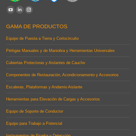
Find us on:
YouTube
Linkedin
Instagram
page
page
page
GAMA DE PRODUCTOS
opens
opens
opens
in
in
in
Equipo de Puesta a Tierra y Cortocircuito
new
new
new
Pértigas Manuales y de Maniobra y Herramientas Universales
window
window
window
Cubiertas Protectoras y Aislantes de Caucho
Componentes de Restauración, Acondicionamento y Accesorios
Escaleras, Plataformas y Andamio Aislante
Herramientas para Elevación de Cargas y Accesorios
Equipo de Soporte de Conductor
Equipo para Trabajo a Potencial
Instrumentos de Prueba y Detección