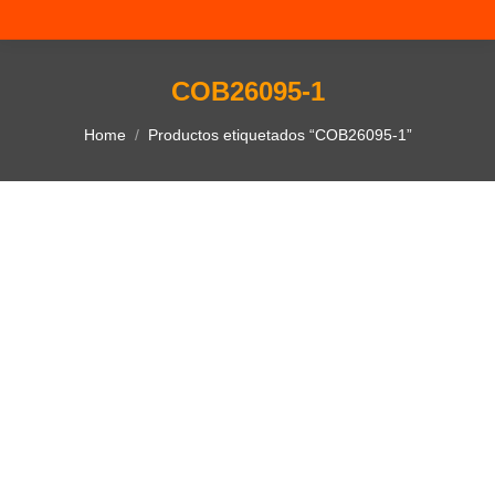
COB26095-1
You are here:
Home
Productos etiquetados “COB26095-1”