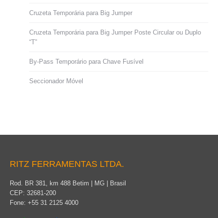
Cruzeta Temporária para Big Jumper
Cruzeta Temporária para Big Jumper Poste Circular ou Duplo
“T”
By-Pass Temporário para Chave Fusível
Seccionador Móvel
RITZ FERRAMENTAS LTDA.
Rod. BR 381, km 488 Betim | MG | Brasil
CEP: 32681-200
Fone: +55 31 2125 4000