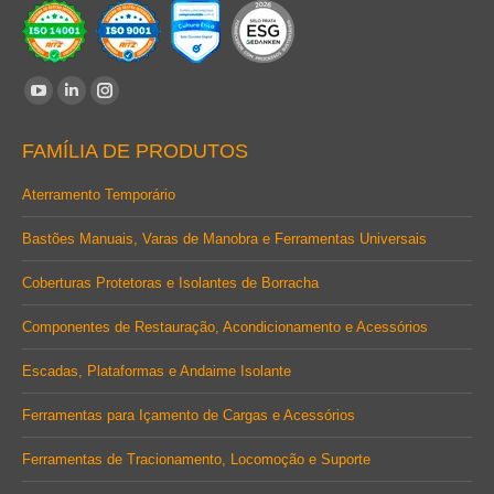
Encontre-nos em:
YouTube
Linkedin
Instagram
page
page
page
FAMÍLIA DE PRODUTOS
opens
opens
opens
in
in
in
Aterramento Temporário
new
new
new
Bastões Manuais, Varas de Manobra e Ferramentas Universais
window
window
window
Coberturas Protetoras e Isolantes de Borracha
Componentes de Restauração, Acondicionamento e Acessórios
Escadas, Plataformas e Andaime Isolante
Ferramentas para Içamento de Cargas e Acessórios
Ferramentas de Tracionamento, Locomoção e Suporte