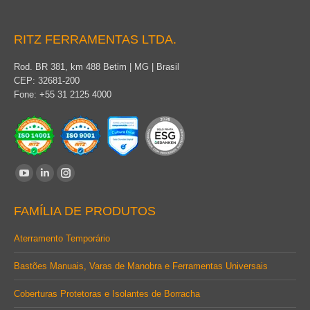
RITZ FERRAMENTAS LTDA.
Rod. BR 381, km 488 Betim | MG | Brasil
CEP: 32681-200
Fone: +55 31 2125 4000
Encontre-nos em:
YouTube
Linkedin
Instagram
page
page
page
FAMÍLIA DE PRODUTOS
opens
opens
opens
in
in
in
Aterramento Temporário
new
new
new
Bastões Manuais, Varas de Manobra e Ferramentas Universais
window
window
window
Coberturas Protetoras e Isolantes de Borracha