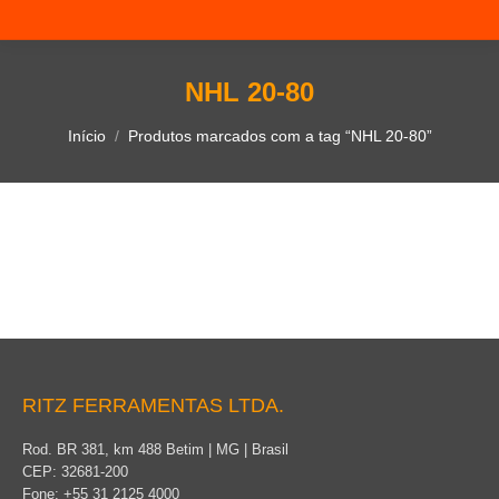
NHL 20-80
Você está aqui:
Início
Produtos marcados com a tag “NHL 20-80”
RITZ FERRAMENTAS LTDA.
Rod. BR 381, km 488 Betim | MG | Brasil
CEP: 32681-200
Fone: +55 31 2125 4000