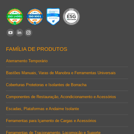
Encontre-nos em:
YouTube
Linkedin
Instagram
page
page
page
FAMÍLIA DE PRODUTOS
opens
opens
opens
in
in
in
Aterramento Temporário
new
new
new
Bastões Manuais, Varas de Manobra e Ferramentas Universais
window
window
window
Coberturas Protetoras e Isolantes de Borracha
Componentes de Restauração, Acondicionamento e Acessórios
Escadas, Plataformas e Andaime Isolante
Ferramentas para Içamento de Cargas e Acessórios
Ferramentas de Tracionamento, Locomoção e Suporte